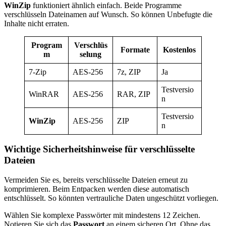
WinZip
funktioniert ähnlich einfach. Beide Programme
verschlüsseln Dateinamen auf Wunsch. So können Unbefugte die
Inhalte nicht erraten.
Program
Verschlüs
Formate
Kostenlos
m
selung
7-Zip
AES-256
7z, ZIP
Ja
Testversio
WinRAR
AES-256
RAR, ZIP
n
Testversio
WinZip
AES-256
ZIP
n
Wichtige Sicherheitshinweise für verschlüsselte
Dateien
Vermeiden Sie es, bereits verschlüsselte Dateien erneut zu
komprimieren. Beim Entpacken werden diese automatisch
entschlüsselt. So könnten vertrauliche Daten ungeschützt vorliegen.
Wählen Sie komplexe Passwörter mit mindestens 12 Zeichen.
Notieren Sie sich das
Passwort
an einem sicheren Ort. Ohne das