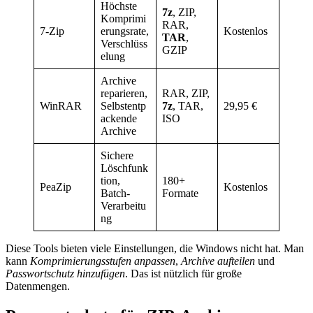
Höchste
7z
, ZIP,
Komprimi
RAR,
7-Zip
erungsrate,
Kostenlos
TAR
,
Verschlüss
GZIP
elung
Archive
reparieren,
RAR, ZIP,
WinRAR
Selbstentp
7z
, TAR,
29,95 €
ackende
ISO
Archive
Sichere
Löschfunk
tion,
180+
PeaZip
Kostenlos
Batch-
Formate
Verarbeitu
ng
Diese Tools bieten viele Einstellungen, die Windows nicht hat. Man
kann
Komprimierungsstufen anpassen
,
Archive aufteilen
und
Passwortschutz hinzufügen
. Das ist nützlich für große
Datenmengen.