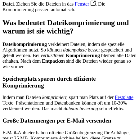
Datei
. Ziehen Sie die Dateien in das
Fenster
. Die
Komprimierung passiert automatisch.
Was bedeutet Dateikomprimierung und
warum ist sie wichtig?
Dateikomprimierung
verkleinert Dateien, indem sie spezielle
Algorithmen nutzt. So können
datenpakete
besser gespeichert und
geteilt werden. Bei
verlustfreie
n
Komprimierung
bleiben alle Daten
erhalten. Nach dem
Entpacken
sind die Dateien wieder genau so
wie vorher.
Speicherplatz sparen durch effiziente
Komprimierung
Indem man Dateien
komprimiert
, spart man Platz auf der
Festplatte
.
Texte, Präsentationen und Datenbanken können oft um 10-30%
verkleinert werden. Das macht
dateiarchivierung
sehr effektiv.
Große Datenmengen per E-Mail versenden
E-Mail-Anbieter haben oft eine Größenbegrenzung für Anhänge,
meist 25 MB. Komprimierte Archive helfen, diese Grenze zu