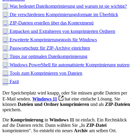
Was bedeutet Dateikomprimierung und warum ist sie wichtig?
2.
Die verschiedenen Komprimierungsformate im Überblick
3.
ZIP-Dateien erstellen über das Kontextmenü
4.
Entpacken und Extrahieren von komprimierten Ordnern
5.
Erweiterte Komprimierungstools für Windows
6.
Passwortschutz für ZIP-Archive einrichten
7.
Tipps zur optimalen Dateikomprimierung
8.
Windows PowerShell für automatisierte Komprimierung nutzen
9.
Tools zum Komprimieren von Dateien
10.
Fazit
11.
Der Speicherplatz wird knapp, oder Sie müssen große Dateien per
E-Mail senden.
Windows 11
hat eine einfache Lösung. Sie
können
Dateien und Ordner
komprimieren
und als
ZIP-Dateien
speichern.
Die
Komprimierung
in
Windows 11
ist einfach. Ein Rechtsklick
auf die Dateien reicht. Dann wählen Sie „In
ZIP-Datei
komprimieren“. So entsteht ein neues
Archiv
am selben Ort.