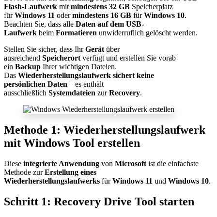
Flash-Laufwerk
mit
mindestens 32 GB
Speicherplatz
für
Windows 11
oder
mindestens 16 GB
für
Windows 10
.
Beachten Sie, dass alle
Daten auf dem USB-
Laufwerk
beim
Formatieren
unwiderruflich gelöscht werden.​
Stellen Sie sicher, dass Ihr
Gerät
über
ausreichend
Speicherort
verfügt und erstellen Sie vorab
ein
Backup
Ihrer wichtigen Dateien.
Das
Wiederherstellungslaufwerk sichert keine
persönlichen
Daten
– es enthält
ausschließlich
Systemdateien
zur
Recovery
.​
Methode 1: Wiederherstellungslaufwerk
mit Windows Tool erstellen
Diese
integrierte Anwendung
von
Microsoft
ist die einfachste
Methode zur
Erstellung eines
Wiederherstellungslaufwerks
für
Windows 11
und
Windows 10
.​
Schritt 1: Recovery Drive Tool starten