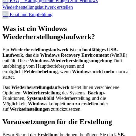
FAQ – Häufig gestellte Fragen zum Windows
20.
Wiederherstellungslaufwerk erstellen
Fazit und Empfehlung
21.
Was ist ein Windows
Wiederherstellungslaufwerk?
Ein
Wiederherstellungslaufwerk
ist ein
bootfähiges
USB-
Laufwerk
, das die
Windows Recovery Environment
(WinRE)
enthält. Diese
Windows-Wiederherstellungsumgebung
läuft
unabhängig vom Hauptbetriebssystem und
ermöglicht
Fehlerbehebung
, wenn
Windows nicht mehr
normal
startet.​
Das
Wiederherstellungslaufwerk
bietet Ihnen verschiedene
Optionen:
Wiederherstellung
des Systems,
Backup
-
Funktionen,
Systemabbild
-Wiederherstellung und die
Möglichkeit,
Windows
komplett
neu zu erstellen
oder
auf
Werkseinstellungen
zurückzusetzen.
Voraussetzungen für die Erstellung
Bevor Sie mit der
Erstellung
beginnen, benötigen Sie ein
USB-