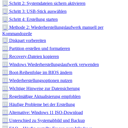
Schritt 2: Systemdateien sichern aktivieren
5.
Schritt 3: USB-Stick auswählen
6.
Schritt 4: Erstellung starten
7.
Methode 2: Wiederherstellungslaufwerk manuell per
8.
Kommandozeile
Diskpart vorbereiten
9.
Partition erstellen und formatieren
10.
Recovery-Dateien kopieren
11.
Windows Wiederherstellungslaufwerk verwenden
12.
Boot-Reihenfolge im BIOS ändern
13.
Wiederherstellungsoptionen nutzen
14.
Wichtige Hinweise zur Datensicherung
15.
Regelmäßige Aktualisierung empfohlen
16.
Häufige Probleme bei der Erstellung
17.
Alternative: Windows 11 ISO-Download
18.
Unterschied zu Systemabbild und Backup
19.