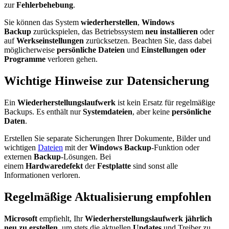
zur
Fehlerbehebung
.
Sie können das System
wiederherstellen
,
Windows
Backup
zurückspielen, das Betriebssystem
neu installieren
oder
auf
Werkseinstellungen
zurücksetzen. Beachten Sie, dass dabei
möglicherweise
persönliche Dateien
und
Einstellungen oder
Programme
verloren gehen.
Wichtige Hinweise zur Datensicherung
Ein
Wiederherstellungslaufwerk
ist kein Ersatz für regelmäßige
Backups. Es enthält nur
Systemdateien
, aber keine
persönliche
Daten
.
Erstellen Sie separate Sicherungen Ihrer Dokumente, Bilder und
wichtigen
Dateien
mit der
Windows
Backup
-Funktion oder
externen
Backup
-Lösungen. Bei
einem
Hardwaredefekt
der
Festplatte
sind sonst alle
Informationen verloren.​
Regelmäßige Aktualisierung empfohlen
Microsoft
empfiehlt, Ihr
Wiederherstellungslaufwerk
jährlich
neu zu erstellen
, um stets die aktuellen
Updates
und Treiber zu