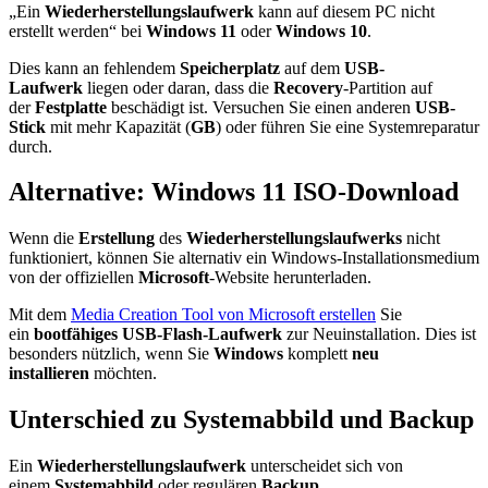
„Ein
Wiederherstellungslaufwerk
kann auf diesem PC nicht
erstellt werden“ bei
Windows 11
oder
Windows 10
.​
Dies kann an fehlendem
Speicherplatz
auf dem
USB-
Laufwerk
liegen oder daran, dass die
Recovery
-Partition auf
der
Festplatte
beschädigt ist. Versuchen Sie einen anderen
USB-
Stick
mit mehr Kapazität (
GB
) oder führen Sie eine Systemreparatur
durch.
Alternative: Windows 11 ISO-Download
Wenn die
Erstellung
des
Wiederherstellungslaufwerks
nicht
funktioniert, können Sie alternativ ein Windows-Installationsmedium
von der offiziellen
Microsoft
-Website herunterladen.​
Mit dem
Media Creation Tool von Microsoft erstellen
Sie
ein
bootfähiges
USB-Flash-Laufwerk
zur Neuinstallation. Dies ist
besonders nützlich, wenn Sie
Windows
komplett
neu
installieren
möchten.​
Unterschied zu Systemabbild und Backup
Ein
Wiederherstellungslaufwerk
unterscheidet sich von
einem
Systemabbild
oder regulären
Backup
.