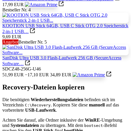
17,99 EUR
Bestseller Nr. 4
KOOTION USB Stick 64GB, USB C Stick OTG 2.0 Speicherstick
2-in-1 USB…
9,69 EUR
Angebot
Bestseller Nr. 5
SanDisk Ultra USB 3.0 Flash-Laufwerk 256 GB (SecureAccess
Software…
SDCZ48-256G-U46
51,99 EUR
−17,10 EUR
34,89 EUR
Recovery-Dateien kopieren
Die benötigten
Wiederherstellungsdateien
befinden sich im
Verzeichnis
. Kopieren Sie diese
manuell
auf das
C:\Recovery
vorbereitete
USB-Laufwerk
.​
Achten Sie darauf, alle Ordner inklusive der
WinRE
-Umgebung
und
Systemdateien
zu übertragen. Mit dem
-Befehl
bootsect
machen Sie den
USB-Stick
final
bootfähig
.​