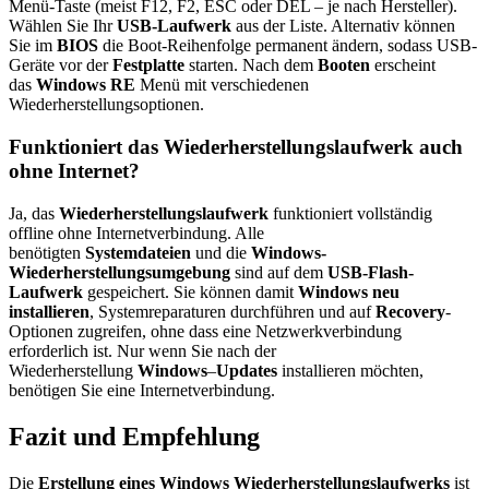
Menü-Taste (meist F12, F2, ESC oder DEL – je nach Hersteller).
Wählen Sie Ihr
USB-Laufwerk
aus der Liste. Alternativ können
Sie im
BIOS
die Boot-Reihenfolge permanent ändern, sodass USB-
Geräte vor der
Festplatte
starten. Nach dem
Booten
erscheint
das
Windows RE
Menü mit verschiedenen
Wiederherstellungsoptionen.
Funktioniert das Wiederherstellungslaufwerk auch
ohne Internet?
Ja, das
Wiederherstellungslaufwerk
funktioniert vollständig
offline ohne Internetverbindung. Alle
benötigten
Systemdateien
und die
Windows-
Wiederherstellungsumgebung
sind auf dem
USB-Flash-
Laufwerk
gespeichert. Sie können damit
Windows
neu
installieren
, Systemreparaturen durchführen und auf
Recovery
-
Optionen zugreifen, ohne dass eine Netzwerkverbindung
erforderlich ist. Nur wenn Sie nach der
Wiederherstellung
Windows
–
Updates
installieren möchten,
benötigen Sie eine Internetverbindung.
Fazit und Empfehlung
Die
Erstellung eines Windows
Wiederherstellungslaufwerks
ist