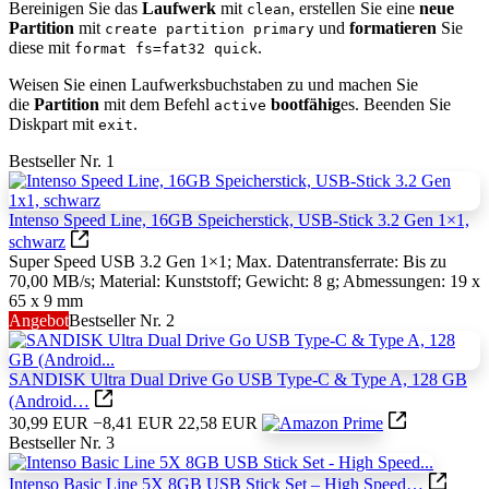
Bereinigen Sie das
Laufwerk
mit
, erstellen Sie eine
neue
clean
Partition
mit
und
formatieren
Sie
create partition primary
diese mit
.​
format fs=fat32 quick
Weisen Sie einen Laufwerksbuchstaben zu und machen Sie
die
Partition
mit dem Befehl
bootfähig
es. Beenden Sie
active
Diskpart mit
.​
exit
Bestseller Nr. 1
Intenso Speed Line, 16GB Speicherstick, USB-Stick 3.2 Gen 1×1,
schwarz
Super Speed USB 3.2 Gen 1×1; Max. Datentransferrate: Bis zu
70,00 MB/s; Material: Kunststoff; Gewicht: 8 g; Abmessungen: 19 x
65 x 9 mm
Angebot
Bestseller Nr. 2
SANDISK Ultra Dual Drive Go USB Type-C & Type A, 128 GB
(Android…
30,99 EUR
−8,41 EUR
22,58 EUR
Bestseller Nr. 3
Intenso Basic Line 5X 8GB USB Stick Set – High Speed…