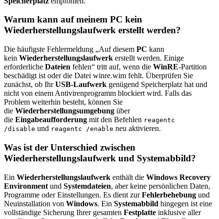
Speicherplatz
empfohlen.
Warum kann auf meinem PC kein
Wiederherstellungslaufwerk erstellt werden?
Die häufigste Fehlermeldung „Auf diesem
PC
kann
kein
Wiederherstellungslaufwerk
erstellt werden. Einige
erforderliche
Dateien
fehlen“ tritt auf, wenn die
WinRE
-Partition
beschädigt ist oder die Datei winre.wim fehlt. Überprüfen Sie
zunächst, ob Ihr
USB-Laufwerk
genügend Speicherplatz hat und
nicht von einem Antivirenprogramm blockiert wird. Falls das
Problem weiterhin besteht, können Sie
die
Wiederherstellungsumgebung
über
die
Eingabeaufforderung
mit den Befehlen
reagentc
und
neu aktivieren.
/disable
reagentc /enable
Was ist der Unterschied zwischen
Wiederherstellungslaufwerk und Systemabbild?
Ein
Wiederherstellungslaufwerk
enthält die
Windows Recovery
Environment
und
Systemdateien
, aber keine persönlichen Daten,
Programme oder Einstellungen. Es dient zur
Fehlerbehebung
und
Neuinstallation von
Windows
. Ein
Systemabbild
hingegen ist eine
vollständige Sicherung Ihrer gesamten
Festplatte
inklusive aller