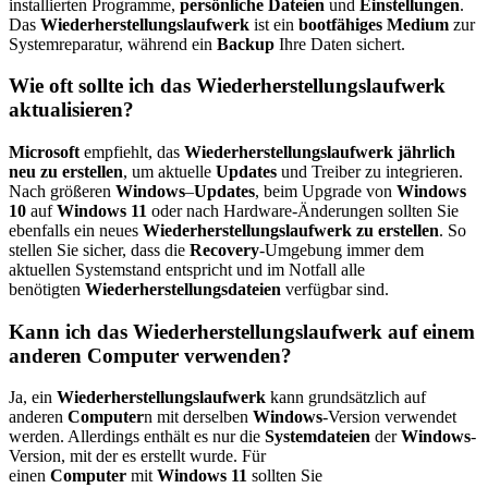
installierten Programme,
persönliche Dateien
und
Einstellungen
.
Das
Wiederherstellungslaufwerk
ist ein
bootfähiges Medium
zur
Systemreparatur, während ein
Backup
Ihre Daten sichert.
Wie oft sollte ich das Wiederherstellungslaufwerk
aktualisieren?
Microsoft
empfiehlt, das
Wiederherstellungslaufwerk
jährlich
neu zu erstellen
, um aktuelle
Updates
und Treiber zu integrieren.
Nach größeren
Windows
–
Updates
, beim Upgrade von
Windows
10
auf
Windows 11
oder nach Hardware-Änderungen sollten Sie
ebenfalls ein neues
Wiederherstellungslaufwerk zu erstellen
. So
stellen Sie sicher, dass die
Recovery
-Umgebung immer dem
aktuellen Systemstand entspricht und im Notfall alle
benötigten
Wiederherstellungsdateien
verfügbar sind.
Kann ich das Wiederherstellungslaufwerk auf einem
anderen Computer verwenden?
Ja, ein
Wiederherstellungslaufwerk
kann grundsätzlich auf
anderen
Computer
n mit derselben
Windows
-Version verwendet
werden. Allerdings enthält es nur die
Systemdateien
der
Windows
-
Version, mit der es erstellt wurde. Für
einen
Computer
mit
Windows 11
sollten Sie