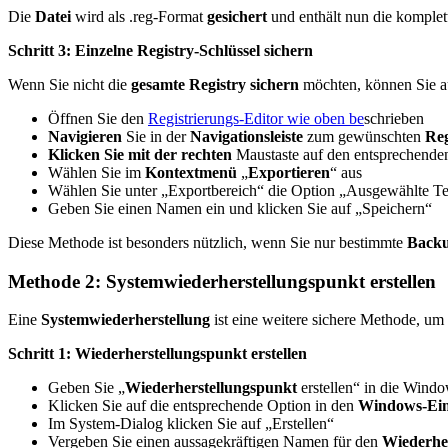
Die
Datei
wird als .reg-Format
gesichert
und enthält nun die komple
Schritt 3: Einzelne Registry-Schlüssel sichern
Wenn Sie nicht die
gesamte Registry
sichern
möchten, können Sie a
Öffnen Sie den
Registrierungs-Editor wie oben be
schrieben
Navigieren
Sie in der
Navigationsleiste
zum gewünschten
Reg
Klicken Sie mit der rechten
Maustaste auf den entsprechend
Wählen Sie im
Kontextmenü
„
Exportieren
“ aus
Wählen Sie unter „Exportbereich“ die Option „Ausgewählte Tei
Geben Sie einen Namen ein und klicken Sie auf „Speichern“
Diese Methode ist besonders nützlich, wenn Sie nur bestimmte
Back
Methode 2: Systemwiederherstellungspunkt erstellen
Eine
Systemwiederherstellung
ist eine weitere sichere Methode, um
Schritt 1: Wiederherstellungspunkt erstellen
Geben Sie „
Wiederherstellungspunkt
erstellen“ in die Wind
Klicken Sie auf die entsprechende Option in den
Windows-Ein
Im System-Dialog klicken Sie auf „Erstellen“
Vergeben Sie einen aussagekräftigen Namen für den
Wiederhe