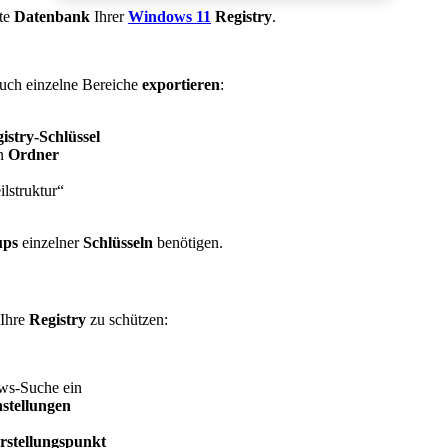
tte
Datenbank
Ihrer
Windows 11
Registry
.
uch einzelne Bereiche
exportieren
:
istry-Schlüssel
en
Ordner
lstruktur“
ups
einzelner
Schlüsseln
benötigen.
 Ihre
Registry
zu schützen:
ows-Suche ein
stellungen
rstellungspunkt