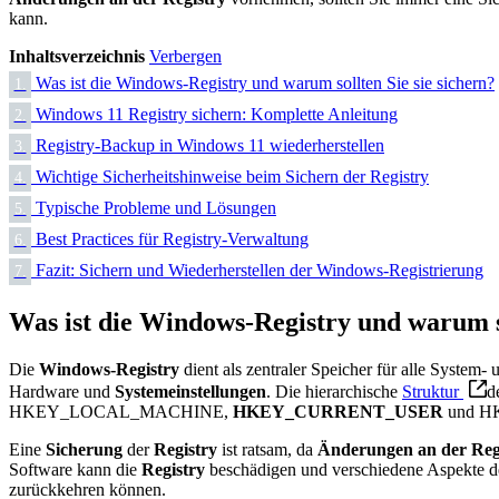
kann.
Inhaltsverzeichnis
Verbergen
Was ist die Windows-Registry und warum sollten Sie sie sichern?
1.
Windows 11 Registry sichern: Komplette Anleitung
2.
Registry-Backup in Windows 11 wiederherstellen
3.
Wichtige Sicherheitshinweise beim Sichern der Registry
4.
Typische Probleme und Lösungen
5.
Best Practices für Registry-Verwaltung
6.
Fazit: Sichern und Wiederherstellen der Windows-Registrierung
7.
Was ist die Windows-Registry und warum so
Die
Windows-Registry
dient als zentraler Speicher für alle System
Hardware und
Systemeinstellungen
. Die hierarchische
Struktur
d
HKEY_LOCAL_MACHINE,
HKEY_CURRENT_USER
und HK
Eine
Sicherung
der
Registry
ist ratsam, da
Änderungen an der Reg
Software kann die
Registry
beschädigen und verschiedene Aspekte d
zurückkehren können.