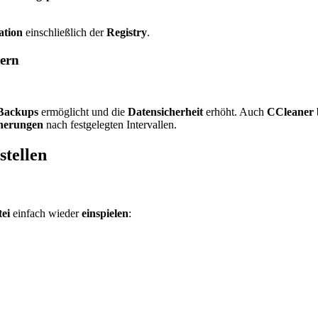
ation
einschließlich der
Registry
.
hern
Backups
ermöglicht und die
Datensicherheit
erhöht. Auch
CCleaner
herungen
nach festgelegten Intervallen.
tellen
ei
einfach wieder
einspielen
: