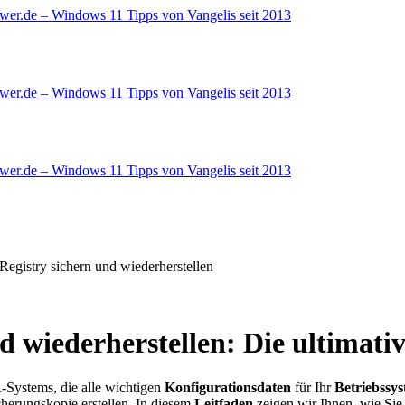
 wiederherstellen: Die ultimativ
1
-Systems, die alle wichtigen
Konfigurationsdaten
für Ihr
Betriebssy
herungskopie erstellen. In diesem
Leitfaden
zeigen wir Ihnen, wie Sie