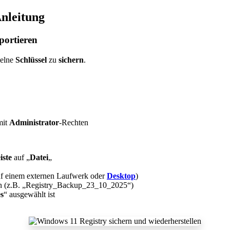
nleitung
portieren
zelne
Schlüssel
zu
sichern
.
mit
Administrator
-Rechten
iste
auf „
Datei
„
uf einem externen Laufwerk oder
Desktop
)
n (z.B. „Registry_Backup_23_10_2025“)
es
“ ausgewählt ist