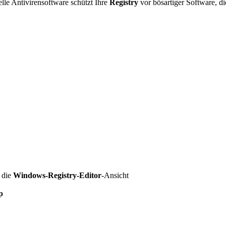
elle Antivirensoftware schützt Ihre
Registry
vor bösartiger Software, di
 die
Windows-Registry-Editor
-Ansicht
p