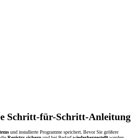
e Schritt-für-Schritt-Anleitung
stems
und installierte Programme speichert. Bevor Sie größere
 die
Registry sichern
und bei Bedarf
wiederhergestellt
werden