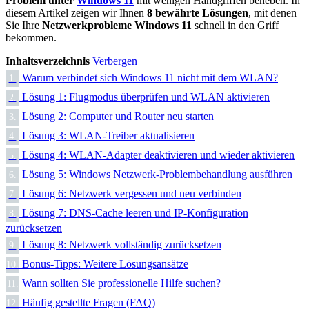
Problem unter
Windows 11
mit wenigen Handgriffen beheben. In
diesem Artikel zeigen wir Ihnen
8 bewährte Lösungen
, mit denen
Sie Ihre
Netzwerkprobleme Windows 11
schnell in den Griff
bekommen.
Inhaltsverzeichnis
Verbergen
Warum verbindet sich Windows 11 nicht mit dem WLAN?
1.
Lösung 1: Flugmodus überprüfen und WLAN aktivieren
2.
Lösung 2: Computer und Router neu starten
3.
Lösung 3: WLAN-Treiber aktualisieren
4.
Lösung 4: WLAN-Adapter deaktivieren und wieder aktivieren
5.
Lösung 5: Windows Netzwerk-Problembehandlung ausführen
6.
Lösung 6: Netzwerk vergessen und neu verbinden
7.
Lösung 7: DNS-Cache leeren und IP-Konfiguration
8.
zurücksetzen
Lösung 8: Netzwerk vollständig zurücksetzen
9.
Bonus-Tipps: Weitere Lösungsansätze
10.
Wann sollten Sie professionelle Hilfe suchen?
11.
Häufig gestellte Fragen (FAQ)
12.