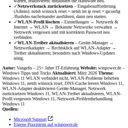
warten, reaktivieren; initialisiert die Hardware neu.
✓
Netzwerkstack zurücksetzen
– Eingabeaufforderung
(Admin): netsh winsock reset + netsh int ip reset + ipconfig
/flushdns nacheinander ausführen, dann neu starten.
✓
WLAN-Profil löschen
– Einstellungen → Netzwerk &
Internet → WLAN → Bekannte Netzwerke verwalten →
Netzwerk vergessen und mit korrektem Passwort neu
verbinden.
✓
WLAN-Treiber aktualisieren
– Geräte-Manager →
Netzwerkadapter → Rechtsklick auf WLAN-Adapter →
Treiber aktualisieren; besonders nach Windows-Updates
nötig.
Autor:
Vangelis – 25+ Jahre IT-Erfahrung
Website:
winpower.de –
Windows Tipps und Tricks
Aktualisiert:
März 2026
Thema:
Windows 11 WLAN verbindet nicht, WLAN-Probleme beheben
Windows 11, netsh winsock reset, DNS-Cache leeren Windows 11,
WLAN-Adapter deaktivieren Geräte-Manager, Netzwerk
zurücksetzen Windows 11, WLAN-Treiber aktualisieren, WLAN-
Profil vergessen Windows 11, Netzwerk-Problembehandlung
Windows 11
Quellen:
Microsoft Support
Eigene Praxistests auf winpower.de