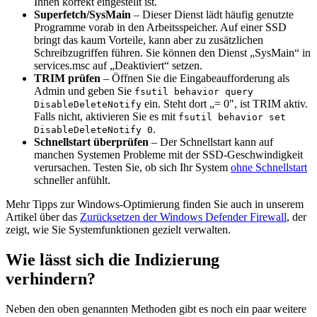
Ihnen korrekt eingestellt ist.
Superfetch/SysMain
– Dieser Dienst lädt häufig genutzte
Programme vorab in den Arbeitsspeicher. Auf einer SSD
bringt das kaum Vorteile, kann aber zu zusätzlichen
Schreibzugriffen führen. Sie können den Dienst „SysMain“ in
services.msc auf „Deaktiviert“ setzen.
TRIM prüfen
– Öffnen Sie die Eingabeaufforderung als
Admin und geben Sie
fsutil behavior query
ein. Steht dort „= 0″, ist TRIM aktiv.
DisableDeleteNotify
Falls nicht, aktivieren Sie es mit
fsutil behavior set
.
DisableDeleteNotify 0
Schnellstart überprüfen
– Der Schnellstart kann auf
manchen Systemen Probleme mit der SSD-Geschwindigkeit
verursachen. Testen Sie, ob sich Ihr System
ohne Schnellstart
schneller anfühlt.
Mehr Tipps zur Windows-Optimierung finden Sie auch in unserem
Artikel über das
Zurücksetzen der Windows Defender Firewall
, der
zeigt, wie Sie Systemfunktionen gezielt verwalten.
Wie lässt sich die Indizierung
verhindern?
Neben den oben genannten Methoden gibt es noch ein paar weitere