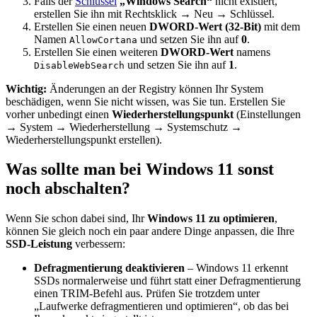
Falls der
Schlüssel
„Windows Search“
nicht existiert,
erstellen Sie ihn mit Rechtsklick → Neu → Schlüssel.
Erstellen Sie einen neuen
DWORD-Wert (32-Bit)
mit dem
Namen
und setzen Sie ihn auf
0
.
AllowCortana
Erstellen Sie einen weiteren
DWORD-Wert
namens
und setzen Sie ihn auf
1
.
DisableWebSearch
Wichtig:
Änderungen an der Registry können Ihr System
beschädigen, wenn Sie nicht wissen, was Sie tun. Erstellen Sie
vorher unbedingt einen
Wiederherstellungspunkt
(Einstellungen
→ System → Wiederherstellung → Systemschutz →
Wiederherstellungspunkt erstellen).
Was sollte man bei Windows 11 sonst
noch abschalten?
Wenn Sie schon dabei sind, Ihr
Windows 11 zu optimieren
,
können Sie gleich noch ein paar andere Dinge anpassen, die Ihre
SSD-Leistung
verbessern:
Defragmentierung deaktivieren
– Windows 11 erkennt
SSDs normalerweise und führt statt einer Defragmentierung
einen TRIM-Befehl aus. Prüfen Sie trotzdem unter
„Laufwerke defragmentieren und optimieren“, ob das bei