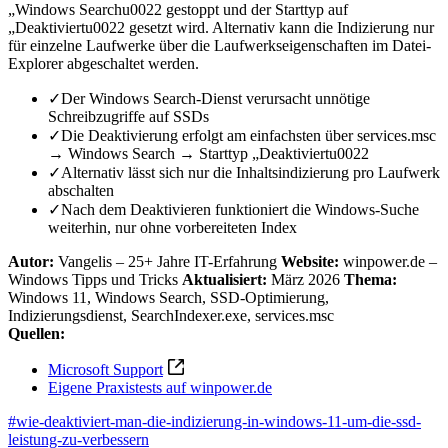
„Windows Searchu0022 gestoppt und der Starttyp auf
„Deaktiviertu0022 gesetzt wird. Alternativ kann die Indizierung nur
für einzelne Laufwerke über die Laufwerkseigenschaften im Datei-
Explorer abgeschaltet werden.
✓
Der Windows Search-Dienst verursacht unnötige
Schreibzugriffe auf SSDs
✓
Die Deaktivierung erfolgt am einfachsten über services.msc
→ Windows Search → Starttyp „Deaktiviertu0022
✓
Alternativ lässt sich nur die Inhaltsindizierung pro Laufwerk
abschalten
✓
Nach dem Deaktivieren funktioniert die Windows-Suche
weiterhin, nur ohne vorbereiteten Index
Autor:
Vangelis – 25+ Jahre IT-Erfahrung
Website:
winpower.de –
Windows Tipps und Tricks
Aktualisiert:
März 2026
Thema:
Windows 11, Windows Search, SSD-Optimierung,
Indizierungsdienst, SearchIndexer.exe, services.msc
Quellen:
Microsoft Support
Eigene Praxistests auf winpower.de
#wie-deaktiviert-man-die-indizierung-in-windows-11-um-die-ssd-
leistung-zu-verbessern