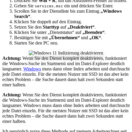
Drücken Sie
Win + R
, um das Ausführen-Fenster zu öffnen.
Geben Sie
ein und drücken Sie Enter.
services.msc
Scrollen Sie in der Dienstliste bis zum Eintrag
„Windows
Search“
.
Klicken Sie doppelt auf den Eintrag.
Setzen Sie den
Starttyp
auf
„Deaktiviert“
.
Klicken Sie unter „Dienststatus“ auf
„Beenden“
.
Bestätigen Sie mit
„Übernehmen“
und
„OK“
.
Starten Sie den PC neu.
Achtung:
Wenn Sie den Dienst komplett deaktivieren, funktioniert
die Windows-Suche im Startmenü und im Datei-Explorer deutlich
langsamer.
Windows
muss dann ohne Index arbeiten und durchsucht
jede Datei einzeln. Für die meisten Nutzer mit SSD ist das aber kein
echtes Problem – die Suche dauert dann halt zwei Sekunden statt
einer halben.
Achtung:
Wenn Sie den Dienst komplett deaktivieren, funktioniert
die Windows-Suche im Startmenü und im Datei-Explorer deutlich
langsamer. Windows muss dann ohne Index arbeiten und durchsucht
jede Datei einzeln. Für die meisten Nutzer mit SSD ist das aber kein
echtes Problem – die Suche dauert dann halt zwei Sekunden statt
einer halben.
Ich persönlich nutze diese Methode auf meinem Arbeitsrechner seit