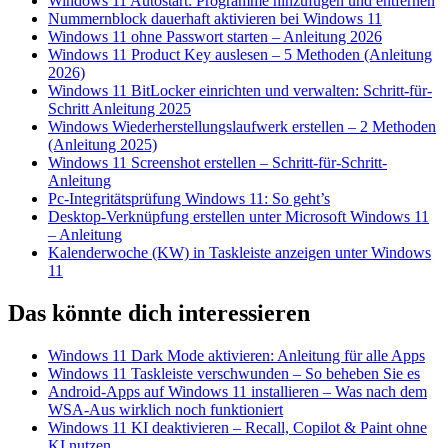
Windows 11 Autostart: Programme hinzufügen und entfernen
Nummernblock dauerhaft aktivieren bei Windows 11
Windows 11 ohne Passwort starten – Anleitung 2026
Windows 11 Product Key auslesen – 5 Methoden (Anleitung
2026)
Windows 11 BitLocker einrichten und verwalten: Schritt-für-
Schritt Anleitung 2025
Windows Wiederherstellungslaufwerk erstellen – 2 Methoden
(Anleitung 2025)
Windows 11 Screenshot erstellen – Schritt-für-Schritt-
Anleitung
Pc-Integritätsprüfung Windows 11: So geht’s
Desktop-Verknüpfung erstellen unter Microsoft Windows 11
– Anleitung
Kalenderwoche (KW) in Taskleiste anzeigen unter Windows
11
Das könnte dich interessieren
Windows 11 Dark Mode aktivieren: Anleitung für alle Apps
Windows 11 Taskleiste verschwunden – So beheben Sie es
Android-Apps auf Windows 11 installieren – Was nach dem
WSA-Aus wirklich noch funktioniert
Windows 11 KI deaktivieren – Recall, Copilot & Paint ohne
KI nutzen