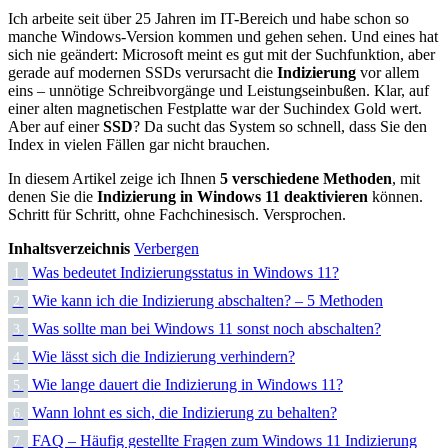
Ich arbeite seit über 25 Jahren im IT-Bereich und habe schon so
manche Windows-Version kommen und gehen sehen. Und eines hat
sich nie geändert: Microsoft meint es gut mit der Suchfunktion, aber
gerade auf modernen SSDs verursacht die
Indizierung
vor allem
eins – unnötige Schreibvorgänge und Leistungseinbußen. Klar, auf
einer alten magnetischen Festplatte war der Suchindex Gold wert.
Aber auf einer
SSD
? Da sucht das System so schnell, dass Sie den
Index in vielen Fällen gar nicht brauchen.
In diesem Artikel zeige ich Ihnen
5 verschiedene Methoden
, mit
denen Sie die
Indizierung in Windows 11 deaktivieren
können.
Schritt für Schritt, ohne Fachchinesisch. Versprochen.
Inhaltsverzeichnis
Verbergen
Was bedeutet Indizierungsstatus in Windows 11?
1.
Wie kann ich die Indizierung abschalten? – 5 Methoden
2.
Was sollte man bei Windows 11 sonst noch abschalten?
3.
Wie lässt sich die Indizierung verhindern?
4.
Wie lange dauert die Indizierung in Windows 11?
5.
Wann lohnt es sich, die Indizierung zu behalten?
6.
FAQ – Häufig gestellte Fragen zum Windows 11 Indizierung
7.